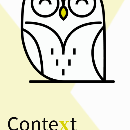
Conte
t
x